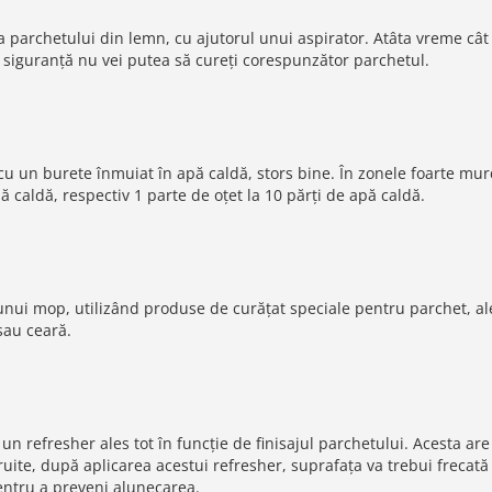
a parchetului din lemn, cu ajutorul unui aspirator. Atâta vreme cât
u siguranță nu vei putea să cureți corespunzător parchetul.
cu un burete înmuiat în apă caldă, stors bine. În zonele foarte mur
ă caldă, respectiv 1 parte de oțet la 10 părți de apă caldă.
nui mop, utilizând produse de curățat speciale pentru parchet, al
 sau ceară.
 un refresher ales tot în funcție de finisajul parchetului. Acesta are
uite, după aplicarea acestui refresher, suprafața va trebui frecată
entru a preveni alunecarea.