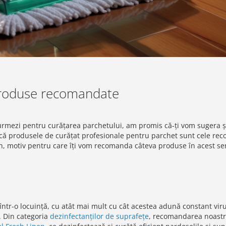
 Produse recomandate
 urmezi pentru curățarea parchetului, am promis că-ți vom sugera ș
 că produsele de curățat profesionale pentru parchet sunt cele re
n, motiv pentru care îți vom recomanda câteva produse în acest sen
tr-o locuință, cu atât mai mult cu cât acestea adună constant viru
. Din categoria
dezinfectanților de suprafețe
, recomandarea noastr