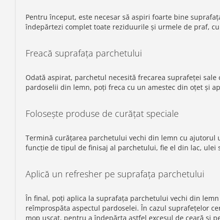
Pentru început, este necesar să aspiri foarte bine suprafaț
îndepărtezi complet toate reziduurile și urmele de praf, c
Freacă suprafața parchetului
Odată aspirat, parchetul necesită frecarea suprafeței sale 
pardoselii din lemn, poți freca cu un amestec din oțet și ap
Folosește produse de curățat speciale
Termină curățarea parchetului vechi din lemn cu ajutorul u
funcție de tipul de finisaj al parchetului, fie el din lac, ulei
Aplică un refresher pe suprafața parchetului
În final, poți aplica la suprafața parchetului vechi din lemn
reîmprospăta aspectul pardoselei. În cazul suprafețelor cer
mop uscat, pentru a îndepărta astfel excesul de ceară și p