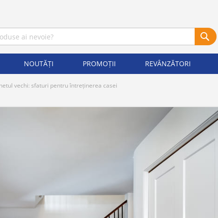
NOUTĂȚI
PROMOȚII
REVÂNZĂTORI
etul vechi: sfaturi pentru întreținerea casei