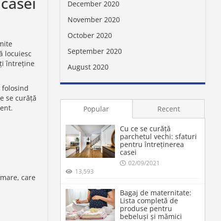
 casei
December 2020
November 2020
October 2020
mite
September 2020
ă locuiesc
i întreține
August 2020
 folosind
ce se curăță
ient.
Popular
Recent
Cu ce se curăță
parchetul vechi: sfaturi
pentru întreținerea
casei
02/09/2021
13,593
rmare, care
Bagaj de maternitate:
Lista completă de
produse pentru
bebeluși și mămici