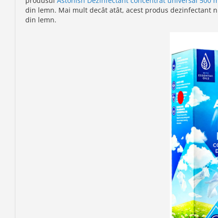
produsul
Astonish Dezinfectant concentrat universal 500 m
din lemn. Mai mult decât atât, acest produs dezinfectant nu
din lemn.