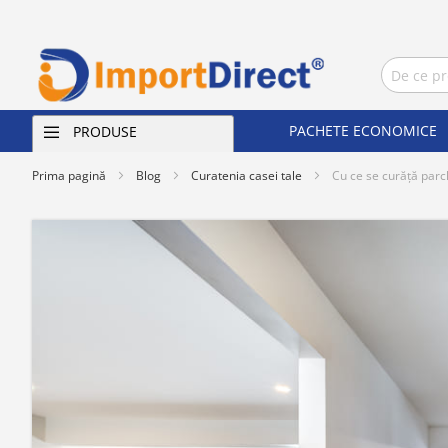
PACHETE ECONOMICE
PRODUSE
Prima pagină
Blog
Curatenia casei tale
Cu ce se curăță parch