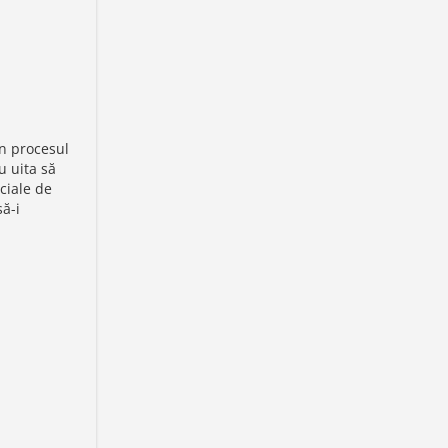
în procesul
u uita să
ciale de
să-i