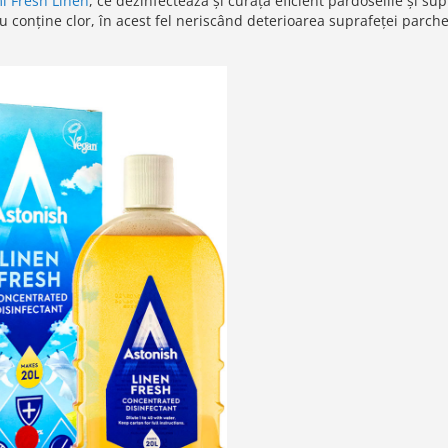
l Fresh Linen
, ce dezinfectează și curăță eficient pardoselile și sup
 conține clor, în acest fel neriscând deterioarea suprafeței parche