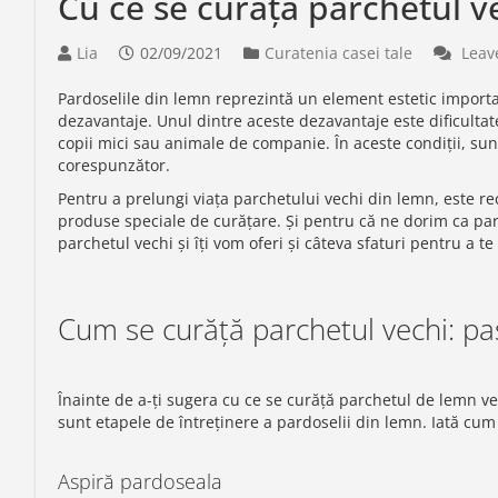
Cu ce se curăță parchetul ve
Lia
02/09/2021
Curatenia casei tale
Leav
Pardoselile din lemn reprezintă un element estetic importan
dezavantaje. Unul dintre aceste dezavantaje este dificultate
copii mici sau animale de companie. În aceste condiții, sunt
corespunzător.
Pentru a prelungi viața parchetului vechi din lemn, este r
produse speciale de curățare. Și pentru că ne dorim ca pard
parchetul vechi și îți vom oferi și câteva sfaturi pentru a t
Cum se curăță parchetul vechi: pa
Înainte de a-ți sugera cu ce se curăță parchetul de lemn ve
sunt etapele de întreținere a pardoselii din lemn. Iată cum
Aspiră pardoseala