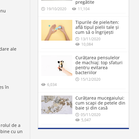
pregătite
19/10/2020
11,104
 nu
Tipurile de piele/ten:
află tipul pielii tale și
cum să o îngrijești
13/11/2020
10,084
dare ale
Curățarea pensulelor
de machiaj: top sfaturi
pentru evitarea
bacteriilor
15/12/2020
6,034
es în
Curățarea mucegaiului:
cum scapi de petele din
baie și din casă
05/11/2020
5,047
 rolul de a
 bine cu un