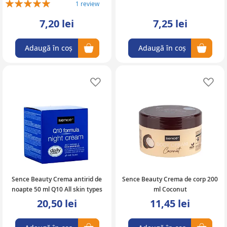
Rating:
1
review
100%
7,20 lei
7,25 lei
Adaugă în coș
Adaugă în coș
Adaugă în lista de favorite
Ad
Sence Beauty Crema antirid de
Sence Beauty Crema de corp 200
noapte 50 ml Q10 All skin types
ml Coconut
20,50 lei
11,45 lei