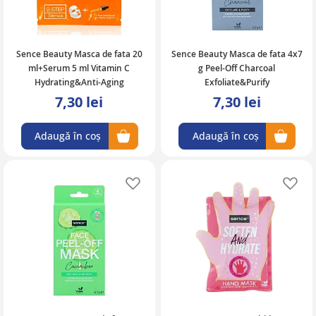
Sence Beauty Masca de fata 20
Sence Beauty Masca de fata 4x7
ml+Serum 5 ml Vitamin C
g Peel-Off Charcoal
Hydrating&Anti-Aging
Exfoliate&Purify
7,30 lei
7,30 lei
Adaugă în coș
Adaugă în coș
Adaugă în lista de favorite
Ad