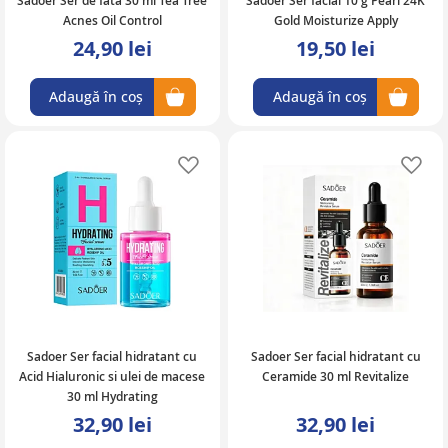
Sadoer Ser de fata 30 ml Tea Tree
Sadoer Ser facial 10 g Pearl 24K
Acnes Oil Control
Gold Moisturize Apply
24,90 lei
19,50 lei
Adaugă în coș
Adaugă în coș
Adaugă în lista de favorite
Ad
Sadoer Ser facial hidratant cu
Sadoer Ser facial hidratant cu
Acid Hialuronic si ulei de macese
Ceramide 30 ml Revitalize
30 ml Hydrating
32,90 lei
32,90 lei