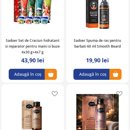
Sadoer Set de Craciun hidratant
Sadoer Spuma de ras pentru
si reparator pentru maini si buze
barbati 60 ml Smooth Beard
4x30 g+4x7 g
43,90 lei
19,90 lei
Adaugă în coș
Adaugă în coș
Adaugă în lista de favorite
Ad