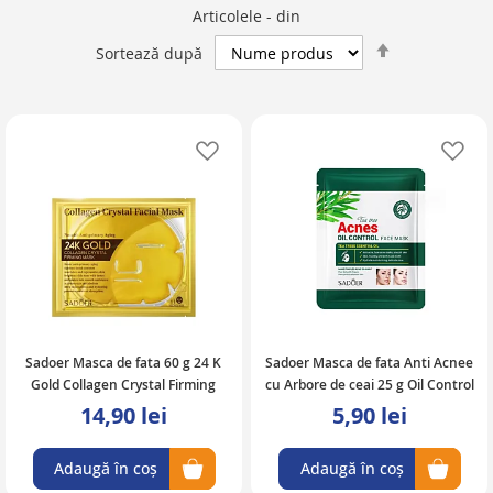
Articolele
-
din
Setează
Sortează după
descendent
Adaugă în lista de favorite
Ad
Sadoer Masca de fata 60 g 24 K
Sadoer Masca de fata Anti Acnee
Gold Collagen Crystal Firming
cu Arbore de ceai 25 g Oil Control
14,90 lei
5,90 lei
Adaugă în coș
Adaugă în coș