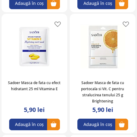
Adaugă în coș
Adaugă în coș
Adaugă în lista de favorite
Ad
Sadoer Masca de fata cu efect
Sadoer Masca de fata cu
hidratant 25 ml Vitamina E
portocala si Vit. C pentru
stralucirea tenului 25 g
Brightening
5,90 lei
5,90 lei
Adaugă în coș
Adaugă în coș