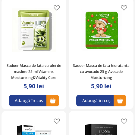
Adaugă în lista de favorite
Ad
Sadoer Masca de fata cu ulei de
Sadoer Masca de fata hidratanta
masline 25 ml Vitamins
cu avocado 25 g Avocado
Moisturizing&Vitality Care
Moisturizing
5,90 lei
5,90 lei
Adaugă în coș
Adaugă în coș
Adaugă în lista de favorite
Ad