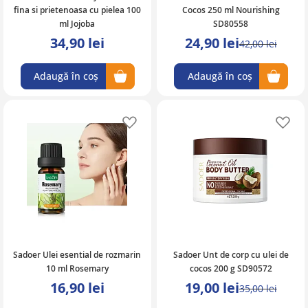
fina si prietenoasa cu pielea 100
Cocos 250 ml Nourishing
ml Jojoba
SD80558
34,90 lei
24,90 lei
42,00 lei
Adaugă în coș
Adaugă în coș
Adaugă în lista de favorite
Ad
Sadoer Ulei esential de rozmarin
Sadoer Unt de corp cu ulei de
10 ml Rosemary
cocos 200 g SD90572
16,90 lei
19,00 lei
35,00 lei