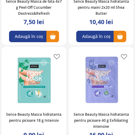
Sence Beauty Masca de fata 4x7
Sence Beauty Masca hidratanta
g Peel-Off Cucumber
pentru maini 2x20 ml Shea
Destress&Refresh
Butter
7,50 lei
10,40 lei
Adaugă în coș
Adaugă în coș
Adaugă în lista de favorite
Ad
Sence Beauty Masca hidratanta
Sence Beauty Masca hidratanta
pentru picioare 18 g Intensiv
pentru picioare 40 g Exfoliating
intensive
9,90 lei
16,90 lei