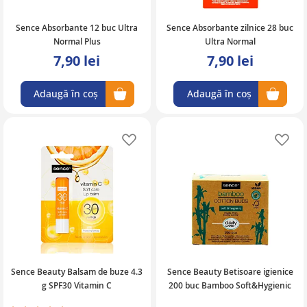
Sence Absorbante 12 buc Ultra
Sence Absorbante zilnice 28 buc
Normal Plus
Ultra Normal
7,90 lei
7,90 lei
Adaugă în coș
Adaugă în coș
Adaugă în lista de favorite
Ad
Sence Beauty Balsam de buze 4.3
Sence Beauty Betisoare igienice
g SPF30 Vitamin C
200 buc Bamboo Soft&Hygienic