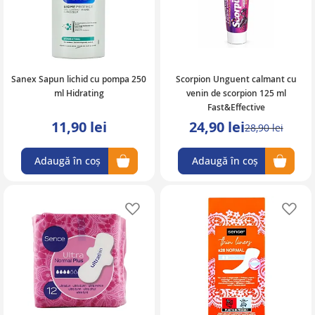
Sanex Sapun lichid cu pompa 250
Scorpion Unguent calmant cu
ml Hidrating
venin de scorpion 125 ml
Fast&Effective
11,90 lei
24,90 lei
28,90 lei
Adaugă în coș
Adaugă în coș
Adaugă în lista de favorite
Ad