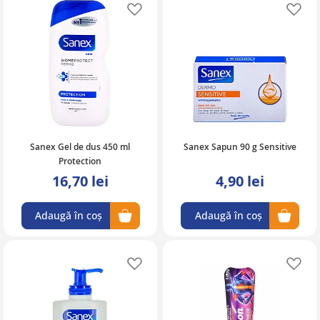
Adaugă în lista de favorite
Ad
Sanex Gel de dus 450 ml
Sanex Sapun 90 g Sensitive
Protection
16,70 lei
4,90 lei
Adaugă în coș
Adaugă în coș
Adaugă în lista de favorite
Ad