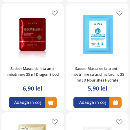
Adaugă în lista de favorite
Ad
Sadoer Masca de fata anti-
Sadoer Masca de fata anti-
imbatrinire 25 ml Dragon Blood
imbatrinire cu acid hialuronic 25
ml 8D Nourishes Hydrate
6,90 lei
5,90 lei
Adaugă în coș
Adaugă în coș
Adaugă în lista de favorite
Ad