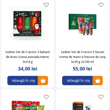
Adaugă în lista de favorite
Ad
Sadoer Set de Craciun 3 balsam
Sadoer Set de Craciun 5 bucati
de buze (cirese,avocado,miere)
crema de maini si lotiune de corp
3x3.8 g
3x30 g 2x100 ml
34,00 lei
55,00 lei
Adaugă în coș
Adaugă în coș
Adaugă în lista de favorite
Ad