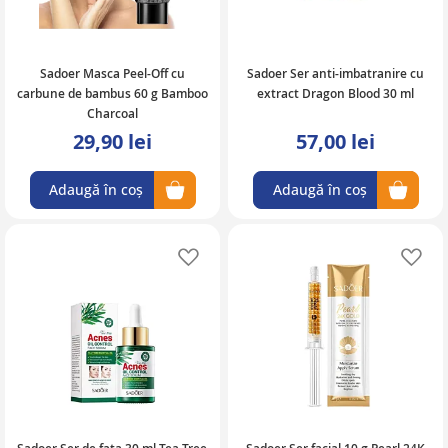
Sadoer Masca Peel-Off cu
Sadoer Ser anti-imbatranire cu
carbune de bambus 60 g Bamboo
extract Dragon Blood 30 ml
Charcoal
29,90 lei
57,00 lei
Adaugă în coș
Adaugă în coș
Adaugă în lista de favorite
Ad