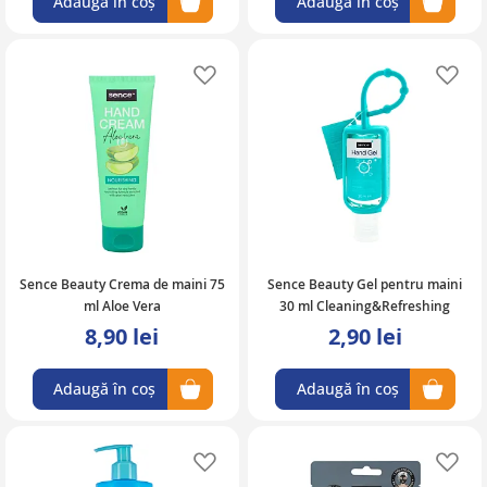
Adaugă în coș
Adaugă în coș
Adaugă în lista de favorite
Ad
Sence Beauty Crema de maini 75
Sence Beauty Gel pentru maini
ml Aloe Vera
30 ml Cleaning&Refreshing
8,90 lei
2,90 lei
Adaugă în coș
Adaugă în coș
Adaugă în lista de favorite
Ad