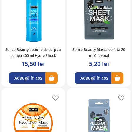
Sence Beauty Lotiune de corp cu
Sence Beauty Masca de fata 20
pompa 400 ml Hydro Shock
ml Charcoal
15,50 lei
5,20 lei
Adaugă în coș
Adaugă în coș
Adaugă în lista de favorite
Ad