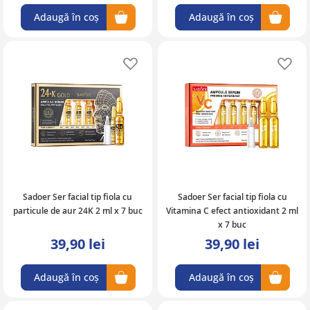
Adaugă în coș
Adaugă în coș
Adaugă în lista de favorite
Ad
Sadoer Ser facial tip fiola cu
Sadoer Ser facial tip fiola cu
particule de aur 24K 2 ml x 7 buc
Vitamina C efect antioxidant 2 ml
x 7 buc
39,90 lei
39,90 lei
Adaugă în coș
Adaugă în coș