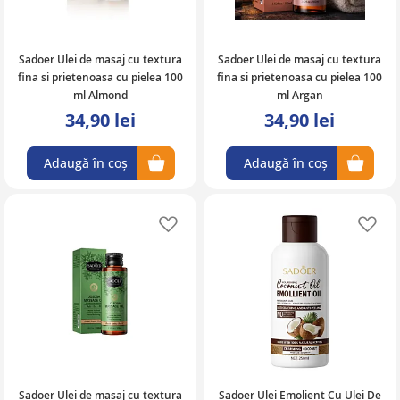
Sadoer Ulei de masaj cu textura
Sadoer Ulei de masaj cu textura
fina si prietenoasa cu pielea 100
fina si prietenoasa cu pielea 100
ml Almond
ml Argan
34,90 lei
34,90 lei
Adaugă în coș
Adaugă în coș
Adaugă în lista de favorite
Ad
Sadoer Ulei de masaj cu textura
Sadoer Ulei Emolient Cu Ulei De