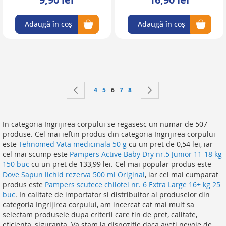
Adaugă în coș
Adaugă în coș
Pagină
Pagină
Anteriorul
Pagină
Pagină
în acest moment citiţi pagina
Pagină
Pagină
Pagină
Continuă la pasul ur
4
5
6
7
8
In categoria Ingrijirea corpului se regasesc un numar de 507
produse. Cel mai ieftin produs din categoria Ingrijirea corpului
este
Tehnomed Vata medicinala 50 g
cu un pret de 0,54 lei, iar
cel mai scump este
Pampers Active Baby Dry nr.5 Junior 11-18 kg
150 buc
cu un pret de 133,99 lei. Cel mai popular produs este
Dove Sapun lichid rezerva 500 ml Original
, iar cel mai cumparat
produs este
Pampers scutece chilotel nr. 6 Extra Large 16+ kg 25
buc
. In calitate de importator si distribuitor al produselor din
categoria Ingrijirea corpului, am incercat cat mai mult sa
selectam produsele dupa criterii care tin de pret, calitate,
eficienta, siguranta. Va stam la dispozitie daca aveti nevoie de