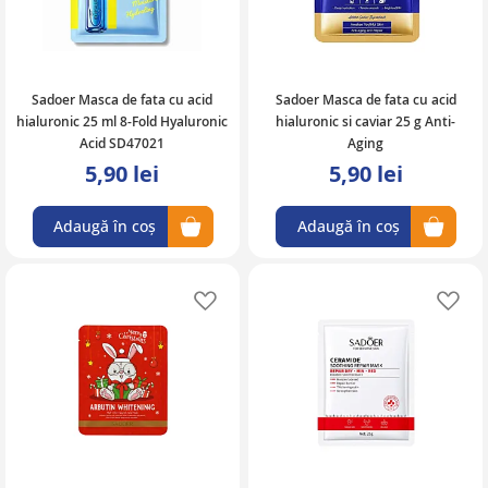
Sadoer Masca de fata cu acid
Sadoer Masca de fata cu acid
hialuronic 25 ml 8-Fold Hyaluronic
hialuronic si caviar 25 g Anti-
Acid SD47021
Aging
5,90 lei
5,90 lei
Adaugă în coș
Adaugă în coș
Adaugă în lista de favorite
Ad